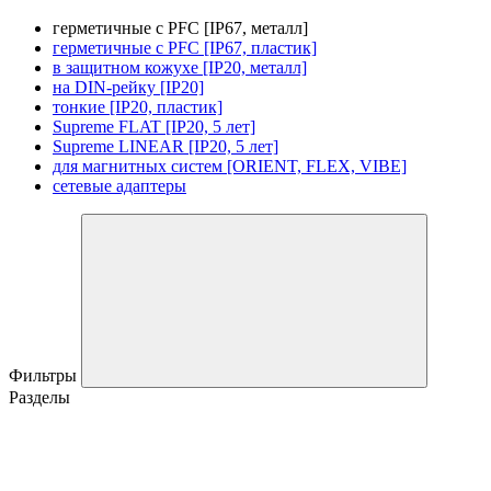
герметичные с PFC [IP67, металл]
герметичные с PFC [IP67, пластик]
в защитном кожухе [IP20, металл]
на DIN-рейку [IP20]
тонкие [IP20, пластик]
Supreme FLAT [IP20, 5 лет]
Supreme LINEAR [IP20, 5 лет]
для магнитных систем [ORIENT, FLEX, VIBE]
сетевые адаптеры
Фильтры
Разделы