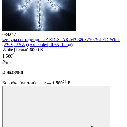
034247
Фигура cветодиодная ARD-STAR-M2-380x250-36LED White
(230V, 2.5W) (Ardecoled, IP65, 1 год)
White | Белый 6000 K
04
1 580
₽/шт
В наличии
04
Коробка (картон) 1 шт —
1 580
₽