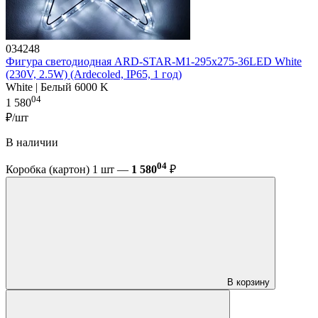
034248
Фигура cветодиодная ARD-STAR-M1-295x275-36LED White
(230V, 2.5W) (Ardecoled, IP65, 1 год)
White | Белый 6000 K
04
1 580
₽/шт
В наличии
04
Коробка (картон) 1 шт —
1 580
₽
В корзину