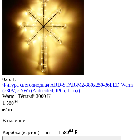
025313
Фигура cветодиодная ARD-STAR-M2-380x250-36LED Warm
(230V, 2.5W) (Ardecoled, IP65, 1 год)
Warm | Тёплый 3000 K
04
1 580
₽/шт
В наличии
04
Коробка (картон) 1 шт —
1 580
₽