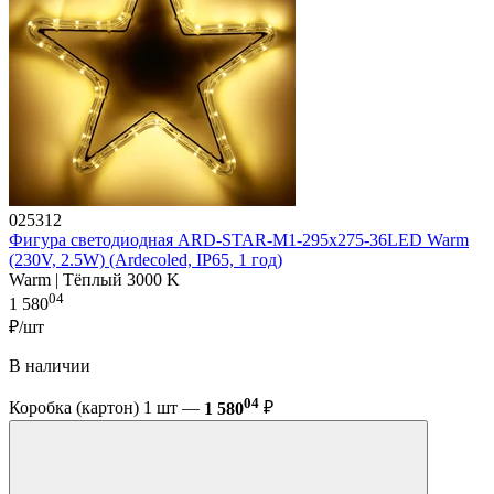
025312
Фигура cветодиодная ARD-STAR-M1-295x275-36LED Warm
(230V, 2.5W) (Ardecoled, IP65, 1 год)
Warm | Тёплый 3000 K
04
1 580
₽/шт
В наличии
04
Коробка (картон) 1 шт —
1 580
₽