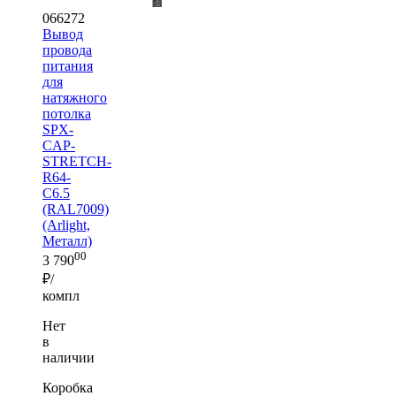
066272
Вывод
провода
питания
для
натяжного
потолка
SPX-
CAP-
STRETCH-
R64-
C6.5
(RAL7009)
(Arlight,
Металл)
00
3 790
₽/
компл
Нет
в
наличии
Коробка