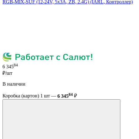
RGB-MIX-SUF (12-24V, 5x3A, ZB, 2.4G) (IARL, Контроллер)
84
6 345
₽/шт
В наличии
84
Коробка (картон) 1 шт —
6 345
₽