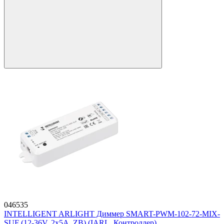
046535
INTELLIGENT ARLIGHT Диммер SMART-PWM-102-72-MIX-
SUF (12-36V, 2x5A, ZB) (IARL, Контроллер)