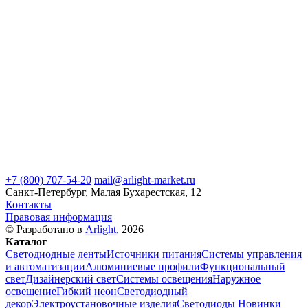
+7 (800) 707-54-20
mail@arlight-market.ru
Санкт-Петербург, Малая Бухарестская, 12
Контакты
Правовая информация
© Разработано в
Arlight
, 2026
Каталог
Светодиодные ленты
Источники питания
Системы управления
и автоматизации
Алюминиевые профили
Функциональный
свет
Дизайнерский свет
Системы освещения
Наружное
освещение
Гибкий неон
Светодиодный
декор
Электроустановочные изделия
Светодиоды
Новинки