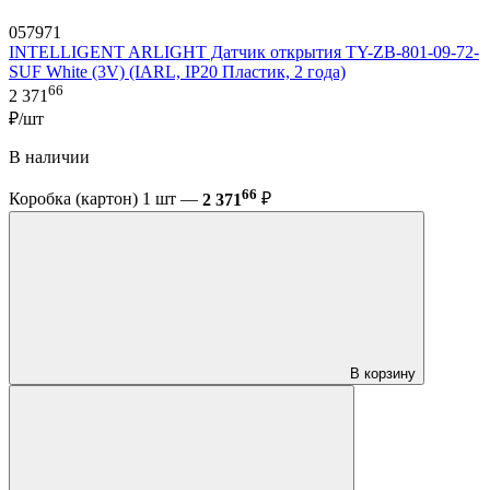
057971
INTELLIGENT ARLIGHT Датчик открытия TY-ZB-801-09-72-
SUF White (3V) (IARL, IP20 Пластик, 2 года)
66
2 371
₽/шт
В наличии
66
Коробка (картон) 1 шт —
2 371
₽
В корзину