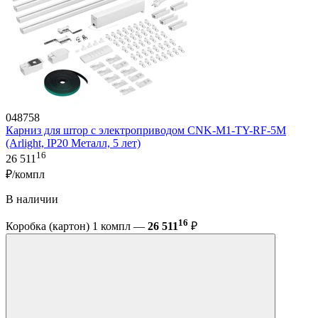
048758
Карниз для штор с электроприводом CNK-M1-TY-RF-5M
(Arlight, IP20 Металл, 5 лет)
16
26 511
₽/компл
В наличии
16
Коробка (картон) 1 компл —
26 511
₽