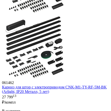
061462
Карниз для штор с электроприводом CNK-M1-TY-RF-5M-BK
(Arlight, IP20 Металл, 5 лет)
13
27 799
₽/компл
В наличии