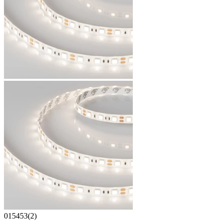
015453(2)