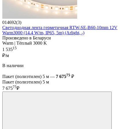
014692(3)
Светодиодная лента герметичная RTW-SE-B60-10mm 12V
Warm3000 (14.4 W/m, IP65, 5m) (Arlight, -)
Произведено в Беларуси
Warm | Тёплый 3000 K
15
1 535
₽/м
В наличии
75
Пакет (полиэтилен) 5 м —
7 675
₽
Пакет (полиэтилен) 5 м
75
7 675
₽