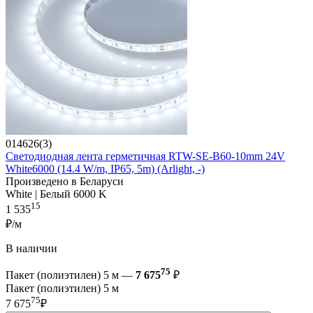
014626(3)
Светодиодная лента герметичная RTW-SE-B60-10mm 24V
White6000 (14.4 W/m, IP65, 5m) (Arlight, -)
Произведено в Беларуси
White | Белый 6000 K
15
1 535
₽/м
В наличии
75
Пакет (полиэтилен) 5 м —
7 675
₽
Пакет (полиэтилен) 5 м
75
7 675
₽