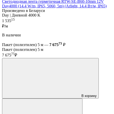
Светодиодная лента герметичная RTW-SE-B60-10mm 12V
Day4000 (14.4 W/m, IP65, 5060, 5m) (Arlight, 14.4 Вт/м, IP65)
Произведено в Беларуси
Day | Дневной 4000 K
15
1 535
₽/м
В наличии
75
Пакет (полиэтилен) 5 м —
7 675
₽
Пакет (полиэтилен) 5 м
75
7 675
₽
В корзину