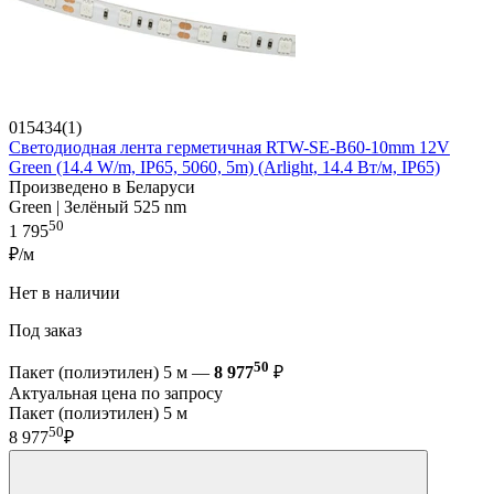
015434(1)
Светодиодная лента герметичная RTW-SE-B60-10mm 12V
Green (14.4 W/m, IP65, 5060, 5m) (Arlight, 14.4 Вт/м, IP65)
Произведено в Беларуси
Green | Зелёный 525 nm
50
1 795
₽/м
Нет в наличии
Под заказ
50
Пакет (полиэтилен) 5 м —
8 977
₽
Актуальная цена по запросу
Пакет (полиэтилен) 5 м
50
8 977
₽