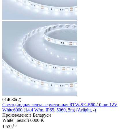
014636(2)
Светодиодная лента герметичная RTW-SE-B60-10mm 12V
White6000 (14.4 W/m, IP65, 5060, 5m) (Arlight, -)
Произведено в Беларуси
White | Белый 6000 K
15
1 535