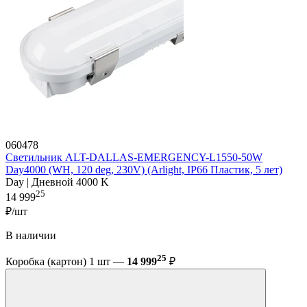
060478
Светильник ALT-DALLAS-EMERGENCY-L1550-50W
Day4000 (WH, 120 deg, 230V) (Arlight, IP66 Пластик, 5 лет)
Day | Дневной 4000 K
25
14 999
₽/шт
В наличии
25
Коробка (картон) 1 шт —
14 999
₽