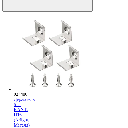
024486
Держатель
SL-
KANT-
H16
(Arlight,
Металл)