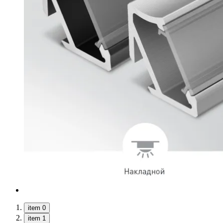
item 0
item 1