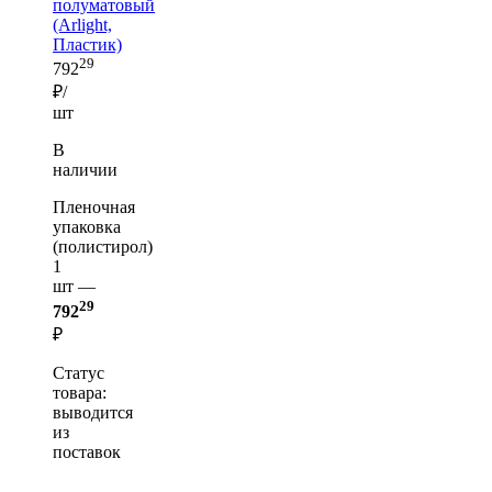
полуматовый
(Arlight,
Пластик)
29
792
₽/
шт
В
наличии
Пленочная
упаковка
(полистирол)
1
шт —
29
792
₽
Статус
товара:
выводится
из
поставок