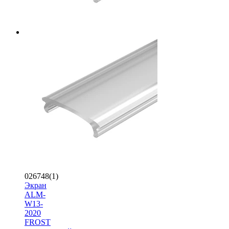
026748(1)
Экран
ALM-
W13-
2020
FROST