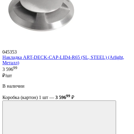
045353
Накладка ART-DECK-CAP-LID4-R65 (SL, STEEL) (Arlight,
Металл)
99
3 596
₽/шт
В наличии
99
Коробка (картон) 1 шт —
3 596
₽