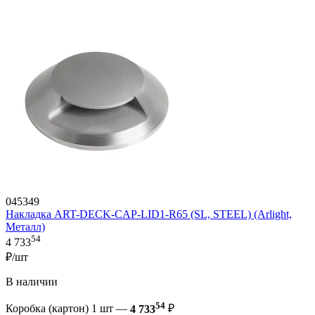
045349
Накладка ART-DECK-CAP-LID1-R65 (SL, STEEL) (Arlight,
Металл)
54
4 733
₽/шт
В наличии
54
Коробка (картон) 1 шт —
4 733
₽