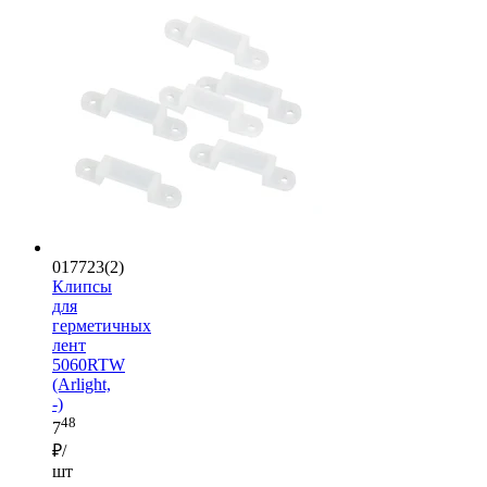
017723(2)
Клипсы
для
герметичных
лент
5060RTW
(Arlight,
-)
48
7
₽/
шт