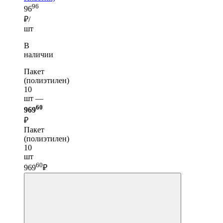
96
96
₽/
шт
В
наличии
Пакет
(полиэтилен)
10
шт —
60
969
₽
Пакет
(полиэтилен)
10
шт
60
969
₽