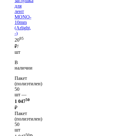
заглушка
для
лент
MONO-
10mm
(Arlight,
-)
95
20
₽/
шт
В
наличии
Пакет
(полиэтилен)
50
шт —
50
1 047
₽
Пакет
(полиэтилен)
50
шт
50