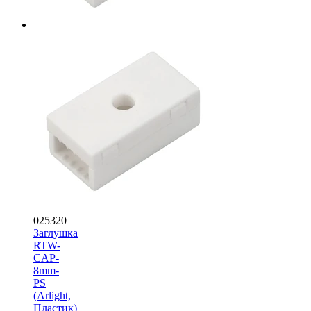
025320
Заглушка
RTW-
CAP-
8mm-
PS
(Arlight,
Пластик)