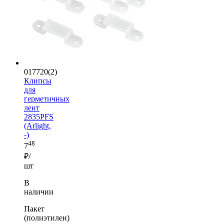
017720(2)
Клипсы
для
герметичных
лент
2835PFS
(Arlight,
-)
48
7
₽/
шт
В
наличии
Пакет
(полиэтилен)