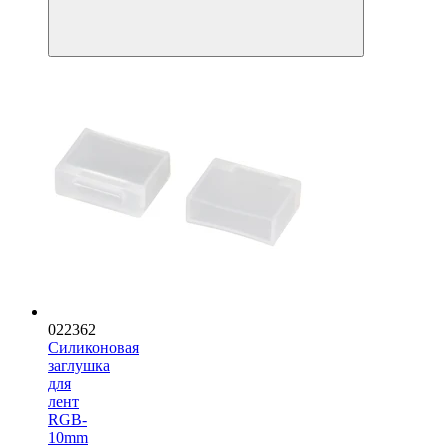
022362
Силиконовая
заглушка
для
лент
RGB-
10mm