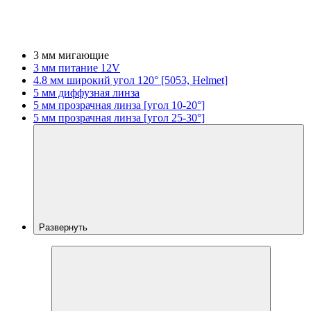
3 мм мигающие
3 мм питание 12V
4.8 мм широкий угол 120° [5053, Helmet]
5 мм диффузная линза
5 мм прозрачная линза [угол 10-20°]
5 мм прозрачная линза [угол 25-30°]
Развернуть