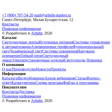
+7 (800) 707-54-20
mail@arlight-market.ru
Санкт-Петербург, Малая Бухарестская, 12
Контакты
Правовая информация
© Разработано в
Arlight
, 2026
Каталог
Светодиодные ленты
Источники питания
Системы управления
и автоматизации
Алюминиевые профили
Функциональный
свет
Дизайнерский свет
Системы освещения
Наружное
освещение
Гибкий неон
Светодиодный
декор
Электроустановочные изделия
Светодиоды
Новинки
О компании
О нас
Производство
Новости
Проекты
Информация
Каталоги
Видео
Новинки
Архив вебинаров
Статьи
Вопрос-
ответ
Калькуляторы
Схемы монтажа
Файлы и программы
Покупателям
Контакты
Доставка
Правовая информация
© Разработано в
Arlight
, 2026