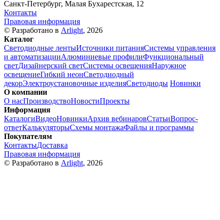
Санкт-Петербург, Малая Бухарестская, 12
Контакты
Правовая информация
© Разработано в
Arlight
, 2026
Каталог
Светодиодные ленты
Источники питания
Системы управления
и автоматизации
Алюминиевые профили
Функциональный
свет
Дизайнерский свет
Системы освещения
Наружное
освещение
Гибкий неон
Светодиодный
декор
Электроустановочные изделия
Светодиоды
Новинки
О компании
О нас
Производство
Новости
Проекты
Информация
Каталоги
Видео
Новинки
Архив вебинаров
Статьи
Вопрос-
ответ
Калькуляторы
Схемы монтажа
Файлы и программы
Покупателям
Контакты
Доставка
Правовая информация
© Разработано в
Arlight
, 2026