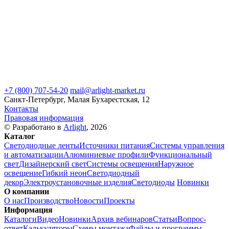
+7 (800) 707-54-20
mail@arlight-market.ru
Санкт-Петербург, Малая Бухарестская, 12
Контакты
Правовая информация
© Разработано в
Arlight
, 2026
Каталог
Светодиодные ленты
Источники питания
Системы управления
и автоматизации
Алюминиевые профили
Функциональный
свет
Дизайнерский свет
Системы освещения
Наружное
освещение
Гибкий неон
Светодиодный
декор
Электроустановочные изделия
Светодиоды
Новинки
О компании
О нас
Производство
Новости
Проекты
Информация
Каталоги
Видео
Новинки
Архив вебинаров
Статьи
Вопрос-
ответ
Калькуляторы
Схемы монтажа
Файлы и программы