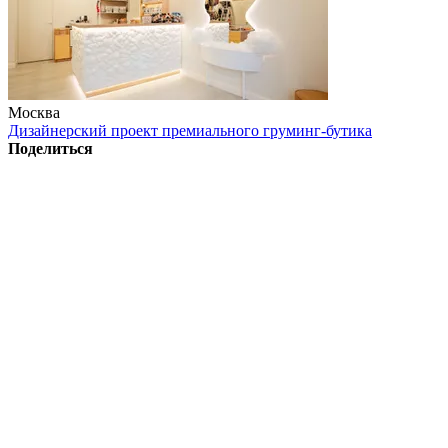
Москва
Дизайнерский проект премиального груминг-бутика
Поделиться