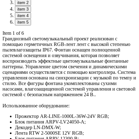
item 2
item 3
item 4
item 5
Item 1 of 6
Грандиозный светомузыкальный проект реализован с
помощью герметичных RGB-лент лент с высокой степенью
пылевлагозащиты IP67. Фонтан оснащен полноценной
системой освещения и озвучивания, которая позволяет
воспроизводить эффектные цветомузыкальные фонтанные
паттерны. Управление цветом свечения и динамическими
сценариями осуществляется с помощью контроллера. Система
управления основана на синхронизации с музыкой по темпу и
стилю. Все фигуры фонтана укомплектованы сухими
насосами, влагозащищенной системой управления и световой
системой с безопасным напряжением 24 В..
Использованное оборудование:
Прожектор AR-LINE-1000L-36W-24V RGB;
Блок питания ARPV-LV24050-A;
Декодер LN-DMX-W;
Лента RTW 2-5000SE 12V RGB;
Блок питания ARPV-12300-B;