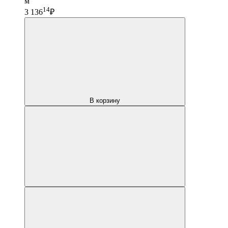
м
14
3 136
₽
В корзину