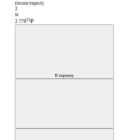
(полистирол)
2
м
52
2 778
₽
В корзину