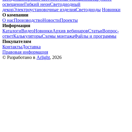
освещение
Гибкий неон
Светодиодный
декор
Электроустановочные изделия
Светодиоды
Новинки
О компании
О нас
Производство
Новости
Проекты
Информация
Каталоги
Видео
Новинки
Архив вебинаров
Статьи
Вопрос-
ответ
Калькуляторы
Схемы монтажа
Файлы и программы
Покупателям
Контакты
Доставка
Правовая информация
© Разработано в
Arlight
, 2026