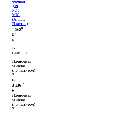
черный
для
PDS,
MIC
(Arlight,
Пластик)
07
1 568
₽/
м
В
наличии
Пленочная
упаковка
(полистирол)
2
м —
14
3 136
₽
Пленочная
упаковка
(полистирол)
2