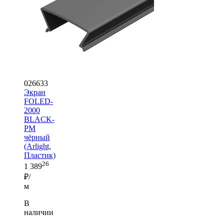
026633
Экран
FOLED-
2000
BLACK-
PM
чёрный
(Arlight,
Пластик)
26
1 389
₽/
м
В
наличии