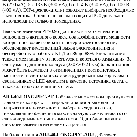
В (250 мА); 65–133 В (300 мА); 65–114 В (350 мА); 65–100 В
(400 мА). DIP-преключатель позволяет выбирать необходимые
значения тока. Степень пылевлагозащиты IP20 допускает
использование только в помещениях.
Высокие значения PF>0.95 достигаются за счет наличия
встроенного активного корректора коэффициента мощности,
который позволяет сократить потерю электроэнергии,
обеспечивает качественный выход электропитания и
бесперебойную работу с КПД от 86 до 88%. Блок питания
также имеет защиту от перегрузок и короткого замыкания. За
счет узкого длинного корпуса (230×30×21 мм) блок питания
может быть размещен в ограниченных пространствах, в
частности, в светильниках с экструдированным корпусом и
светильниках с LED-модулем в качестве источника света, а
также лайтбоксах и линиях света.
ARJ-40-LONG-PFC-ADJ
обладает множеством преимуществ,
главное из которых — широкий диапазон выходного
напряжения и возможность выбора выходного тока,
позволяющие обеспечить максимальную совместимость со
светодиодными источниками света. Один блок питания
способен заменить несколько устройств.
На блок питания
ARJ-40-LONG-PFC-ADJ
действует