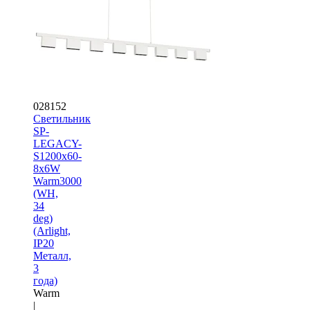
028152
Светильник
SP-
LEGACY-
S1200x60-
8x6W
Warm3000
(WH,
34
deg)
(Arlight,
IP20
Металл,
3
года)
Warm
|