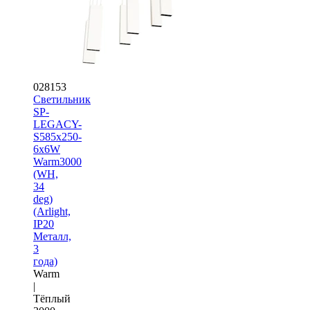
028153
Светильник
SP-
LEGACY-
S585x250-
6x6W
Warm3000
(WH,
34
deg)
(Arlight,
IP20
Металл,
3
года)
Warm
|
Тёплый