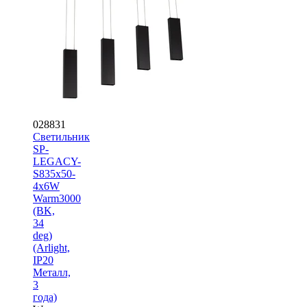
028831
Светильник
SP-
LEGACY-
S835x50-
4x6W
Warm3000
(BK,
34
deg)
(Arlight,
IP20
Металл,
3
года)