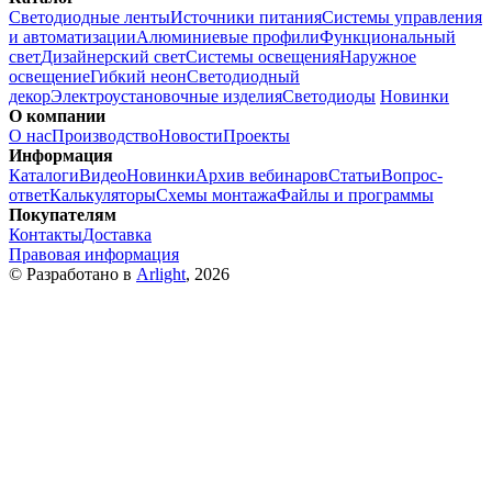
Светодиодные ленты
Источники питания
Системы управления
и автоматизации
Алюминиевые профили
Функциональный
свет
Дизайнерский свет
Системы освещения
Наружное
освещение
Гибкий неон
Светодиодный
декор
Электроустановочные изделия
Светодиоды
Новинки
О компании
О нас
Производство
Новости
Проекты
Информация
Каталоги
Видео
Новинки
Архив вебинаров
Статьи
Вопрос-
ответ
Калькуляторы
Схемы монтажа
Файлы и программы
Покупателям
Контакты
Доставка
Правовая информация
© Разработано в
Arlight
, 2026