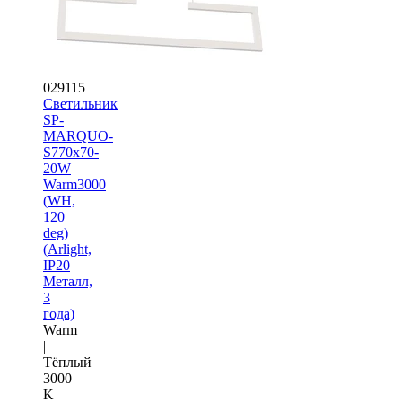
029115
Светильник
SP-
MARQUO-
S770x70-
20W
Warm3000
(WH,
120
deg)
(Arlight,
IP20
Металл,
3
года)
Warm
|
Тёплый
3000
K