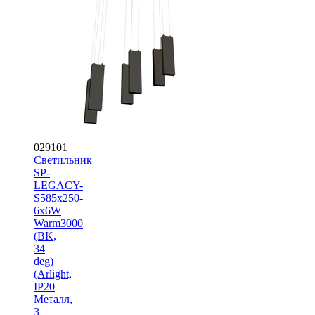
029101
Светильник
SP-
LEGACY-
S585x250-
6x6W
Warm3000
(BK,
34
deg)
(Arlight,
IP20
Металл,
3