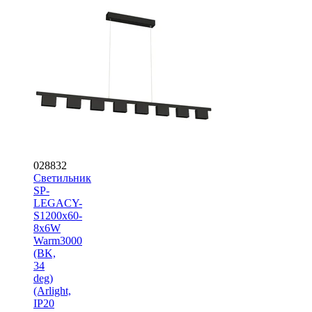
028832
Светильник
SP-
LEGACY-
S1200x60-
8x6W
Warm3000
(BK,
34
deg)
(Arlight,
IP20