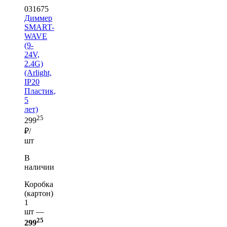
031675
Диммер
SMART-
WAVE
(9-
24V,
2.4G)
(Arlight,
IP20
Пластик,
5
лет)
25
299
₽/
шт
В
наличии
Коробка
(картон)
1
шт —
25
299