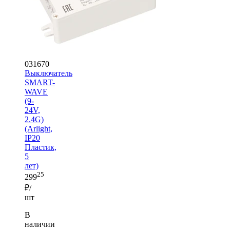
031670
Выключатель
SMART-
WAVE
(9-
24V,
2.4G)
(Arlight,
IP20
Пластик,
5
лет)
25
299
₽/
шт
В
наличии