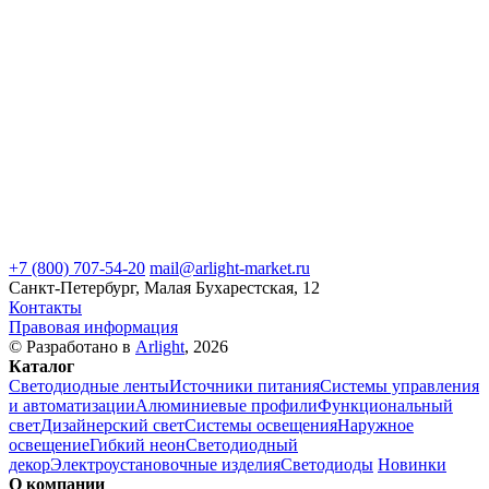
+7 (800) 707-54-20
mail@arlight-market.ru
Санкт-Петербург, Малая Бухарестская, 12
Контакты
Правовая информация
© Разработано в
Arlight
, 2026
Каталог
Светодиодные ленты
Источники питания
Системы управления
и автоматизации
Алюминиевые профили
Функциональный
свет
Дизайнерский свет
Системы освещения
Наружное
освещение
Гибкий неон
Светодиодный
декор
Электроустановочные изделия
Светодиоды
Новинки
О компании