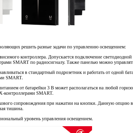
воляющих решить разные задачи по управлению освещением:
ависимого контроллера. Допускается подключение светодиодной 
ллерами SMART по радиосигналу. Также панелью можно управля
навливаться в стандартный подрозетник и работать от одной ба
ами SMART.
питанием от батарейки 3 В может располагаться на любой гориз
MIX-контроллерами SMART.
кового сопровождения при нажатии на кнопки. Данную опцию 
ная тишина.
сиональный уровень управления освещением.