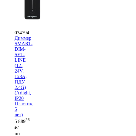
034794
Диммер
SMART-
DIM-
SET-
LINE
(12-
24V,
1x8A,
ПДУ
2.4G)
(Arlight,
IP20
Пластик,
5
лет)
36
5 889
₽/
шт