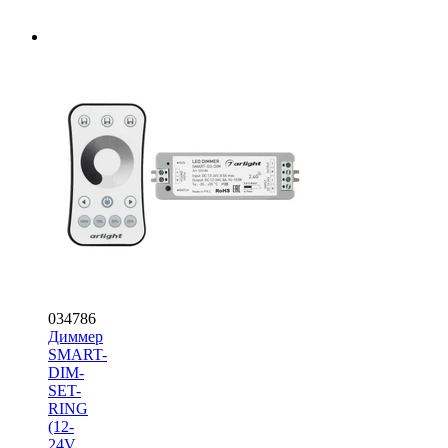
034786
Диммер
SMART-
DIM-
SET-
RING
(12-
24V,