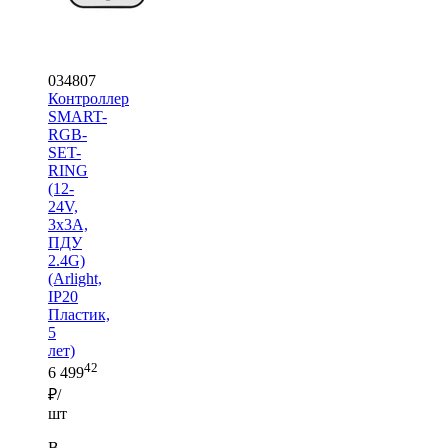
034807
Контроллер
SMART-
RGB-
SET-
RING
(12-
24V,
3x3A,
ПДУ
2.4G)
(Arlight,
IP20
Пластик,
5
лет)
42
6 499
₽/
шт
В