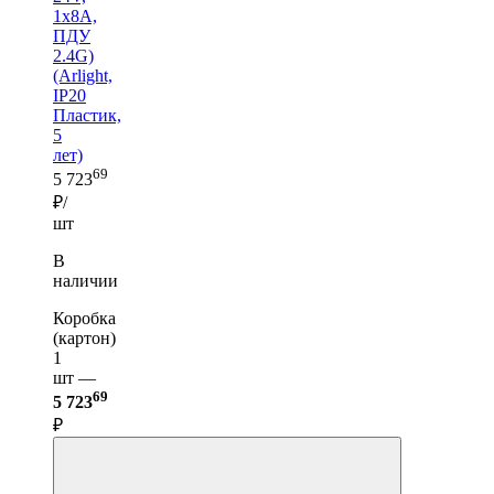
1x8A,
ПДУ
2.4G)
(Arlight,
IP20
Пластик,
5
лет)
69
5 723
₽/
шт
В
наличии
Коробка
(картон)
1
шт —
69
5 723
₽