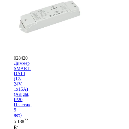
028420
Диммер
SMART-
DALI
(12-
24V,
1x15A)
(Arlight,
IP20
Пластик,
5
лет)
72
5 138
₽/