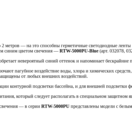
 2 метров — на это способны герметичные светодиодные ленты A
ным синим цветом свечения —
RTW-5000PU-Blue
(арт. 032078, 03
иобретает невероятный синий оттенок и напоминает бескрайние 
лючают пагубное воздействие воды, хлора и химических средст
 защищены от любых внешних воздействий.
ции контурной подсветки бассейна, и для внешней подсветки ф
тания, который следует располагать в специальном защитном я
 свечения — в серии
RTW-5000PU
представлены модели с белым 