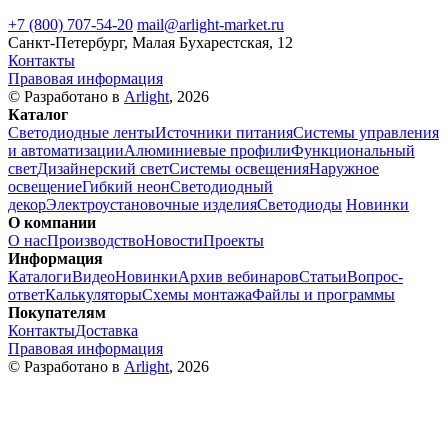
+7 (800) 707-54-20
mail@arlight-market.ru
Санкт-Петербург, Малая Бухарестская, 12
Контакты
Правовая информация
© Разработано в
Arlight
, 2026
Каталог
Светодиодные ленты
Источники питания
Системы управления
и автоматизации
Алюминиевые профили
Функциональный
свет
Дизайнерский свет
Системы освещения
Наружное
освещение
Гибкий неон
Светодиодный
декор
Электроустановочные изделия
Светодиоды
Новинки
О компании
О нас
Производство
Новости
Проекты
Информация
Каталоги
Видео
Новинки
Архив вебинаров
Статьи
Вопрос-
ответ
Калькуляторы
Схемы монтажа
Файлы и программы
Покупателям
Контакты
Доставка
Правовая информация
© Разработано в
Arlight
, 2026