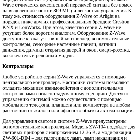
Wave отличается качественной передачей сигнала без помех
на выделенной частоте 869 МГц и легкостью управления. К
тому же, стоимость оборудования Z-Wave от Arlight на
порядок ниже других профессиональных брендов: Crestron,
KNX и LonWorks. При этом, качество серии Z-Wave не
уступает более дорогим аналогам. Оборудование Z-Wave,
доступное к заказу: главный контроллер, вспомогательные
контроллеры, сенсорные настенные панели, датчики
движения, датчики открытия дверей и окон, смарт-розетка,
выключатель и релейный модуль.
Контроллеры
Любое устройство серии Z-Wave управляется с помощью
центрального контроллера. Настройки системы позволяют
отладить механизм взаимодействия с дополнительными
контроллерами согласно задуманному сценарию. Доступ к
управлению системой можно осуществлять с помощью
мобильного телефона, планшета или компьютера на любом
расстоянии от жилого или офисного объекта автоматизации.
Для управления светом в системе Z-Wave предусмотрены
вспомогательные контроллеры. Модель ZW-104 подойдет для
световых приборов с напряжением 12-36 В, а модификация
ZW-601-DIM – для галогенных ламп, ламп накаливания и