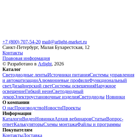
+7 (800) 707-54-20
mail@arlight-market.ru
Санкт-Петербург, Малая Бухарестская, 12
Контакты
Правовая информация
© Разработано в
Arlight
, 2026
Каталог
Светодиодные ленты
Источники питания
Системы управления
и автоматизации
Алюминиевые профили
Функциональный
свет
Дизайнерский свет
Системы освещения
Наружное
освещение
Гибкий неон
Светодиодный
декор
Электроустановочные изделия
Светодиоды
Новинки
О компании
О нас
Производство
Новости
Проекты
Информация
Каталоги
Видео
Новинки
Архив вебинаров
Статьи
Вопрос-
ответ
Калькуляторы
Схемы монтажа
Файлы и программы
Покупателям
Контакты
Доставка