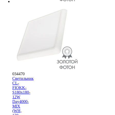
034470
Светильник
CL-
FIOKK-
S180x180-
12W
Day4000-
MIX
(WH,