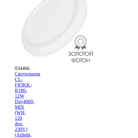
034466
Светильник
CL-
FIOKK-
R180-
12W
Day4000-
MIX
(WH,
120
deg,
230V)
(Arlight,