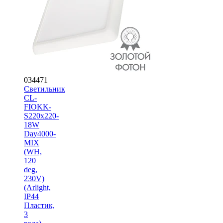
034471
Светильник
CL-
FIOKK-
S220x220-
18W
Day4000-
MIX
(WH,
120
deg,
230V)
(Arlight,
IP44
Пластик,
3