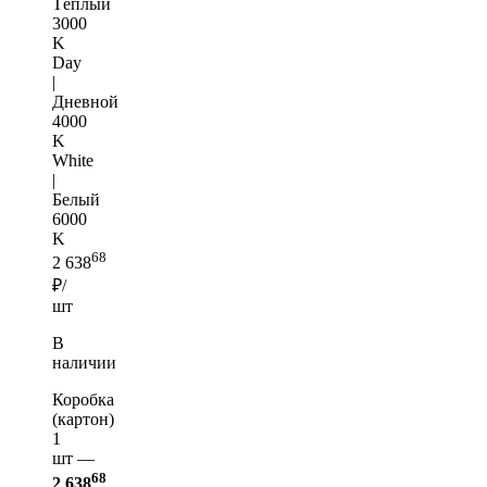
Тёплый
3000
K
Day
|
Дневной
4000
K
White
|
Белый
6000
K
68
2 638
₽/
шт
В
наличии
Коробка
(картон)
1
шт —
68
2 638