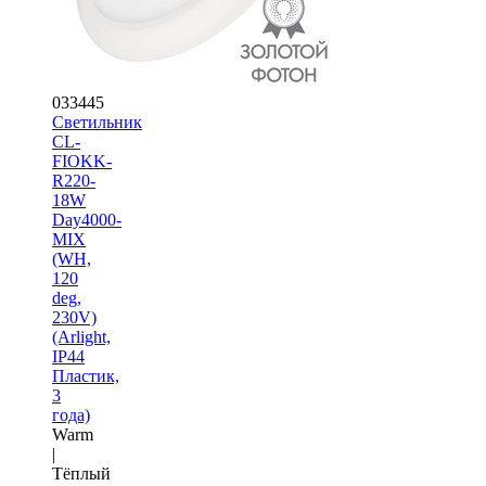
033445
Светильник
CL-
FIOKK-
R220-
18W
Day4000-
MIX
(WH,
120
deg,
230V)
(Arlight,
IP44
Пластик,
3
года)
Warm
|
Тёплый