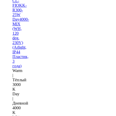
CL-
FIOKK-
R300-
25W
Day4000-
MIX
(WH,
120
deg,
230V)
(Arlight,
IP44
Пластик,
3
года)
Warm
|
Тёплый
3000
K
Day
|
Дневной
4000
K