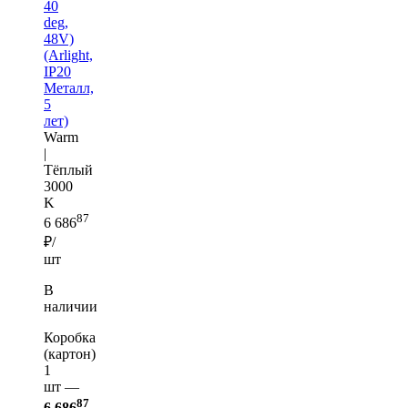
40
deg,
48V)
(Arlight,
IP20
Металл,
5
лет)
Warm
|
Тёплый
3000
K
87
6 686
₽/
шт
В
наличии
Коробка
(картон)
1
шт —
87
6 686