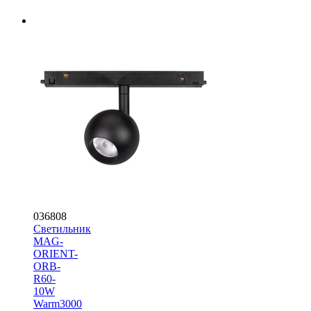
036808
Светильник
MAG-
ORIENT-
ORB-
R60-
10W
Warm3000