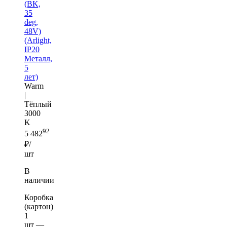
(BK,
35
deg,
48V)
(Arlight,
IP20
Металл,
5
лет)
Warm
|
Тёплый
3000
K
92
5 482
₽/
шт
В
наличии
Коробка
(картон)
1
шт —