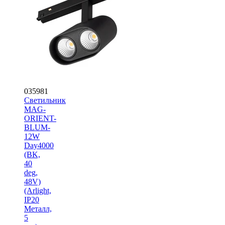
035981
Светильник
MAG-
ORIENT-
BLUM-
12W
Day4000
(BK,
40
deg,
48V)
(Arlight,
IP20
Металл,
5