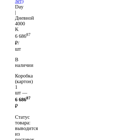
лет)
Day
|
Дневной
4000
K
87
6 686
₽/
шт
В
наличии
Коробка
(картон)
1
шт —
87
6 686
₽
Статус
товара:
выводится
из
поставок