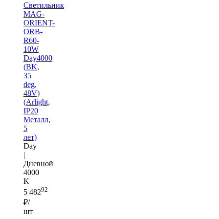
Светильник
MAG-
ORIENT-
ORB-
R60-
10W
Day4000
(BK,
35
deg,
48V)
(Arlight,
IP20
Металл,
5
лет)
Day
|
Дневной
4000
K
92
5 482
₽/
шт