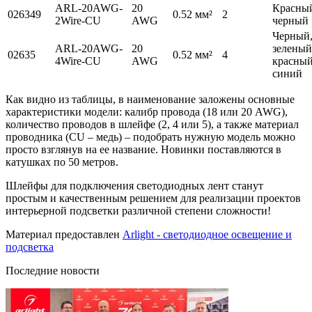
ARL-20AWG-
20
Красны
026349
0.52 мм²
2
2Wire-CU
AWG
черный
Черный
ARL-20AWG-
20
зеленый
02635
0.52 мм²
4
4Wire-CU
AWG
красный
синий
Как видно из таблицы, в наименование заложены основные
характеристики модели: калибр провода (18 или 20 AWG),
количество проводов в шлейфе (2, 4 или 5), а также материал
проводника (CU – медь) – подобрать нужную модель можно
просто взглянув на ее название. Новинки поставляются в
катушках по 50 метров.
Шлейфы для подключения светодиодных лент станут
простым и качественным решением для реализации проектов
интерьерной подсветки различной степени сложности!
Материал предоставлен
Arlight - светодиодное освещение и
подсветка
Последние новости