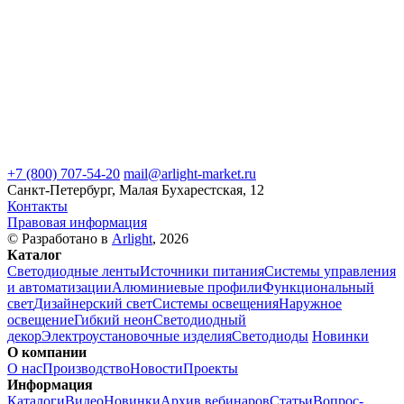
+7 (800) 707-54-20
mail@arlight-market.ru
Санкт-Петербург, Малая Бухарестская, 12
Контакты
Правовая информация
© Разработано в
Arlight
, 2026
Каталог
Светодиодные ленты
Источники питания
Системы управления
и автоматизации
Алюминиевые профили
Функциональный
свет
Дизайнерский свет
Системы освещения
Наружное
освещение
Гибкий неон
Светодиодный
декор
Электроустановочные изделия
Светодиоды
Новинки
О компании
О нас
Производство
Новости
Проекты
Информация
Каталоги
Видео
Новинки
Архив вебинаров
Статьи
Вопрос-