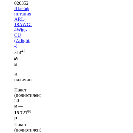
026352
Шлейф
питания
ARL-
18AWG-
4Wire-
CU
(Arlight,
-)
42
314
₽/
м
В
наличии
Пакет
(полиэтилен)
50
м —
00
15 721
₽
Пакет
(полиэтилен)