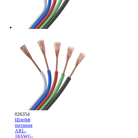
026354
Шлейф
питания
ARL-
18AWG-