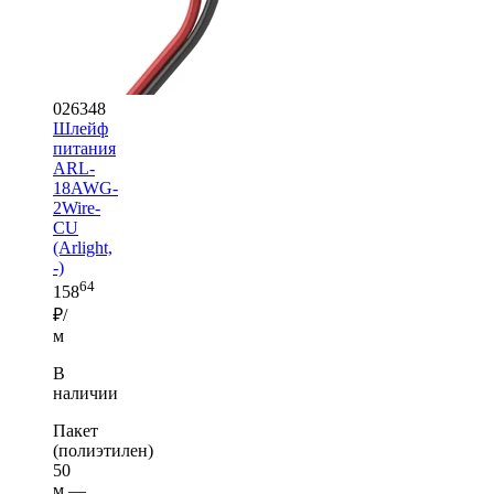
026348
Шлейф
питания
ARL-
18AWG-
2Wire-
CU
(Arlight,
-)
64
158
₽/
м
В
наличии
Пакет
(полиэтилен)
50
м —