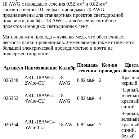
18 AWG с площадью сечения 0,52 мм² и 0,82 мм²
соответственно. Шлейфы с проводами 20 AWG
предназначены для стандартных проектов светодиодной
подсветки, шлейфы 18 AWG – для более масштабных
проектов и мощных светодиодных лент.
Материал жил провода – луженая медь, что обеспечивает
легкость пайки проводников. Луженая медь также отличается
большой электрической проводимостью и почти не
подвержена коррозии.
Площадь
Кол-во
Цвета
Артикул
Наименование
Калибр
сечения
проводов
оболоч
ARL-18AWG-
18
Красны
026348
0.82 мм²
2
2Wire-CU
AWG
черный
Черный
ARL-18AWG-
18
зеленый
026352
0.82 мм²
4
4Wire-CU
AWG
красный
синий
Черный
зеленый
ARL-18AWG-
026354
18 AW
0.82 мм²
5
красный
5Wire-CU
синий,
белый