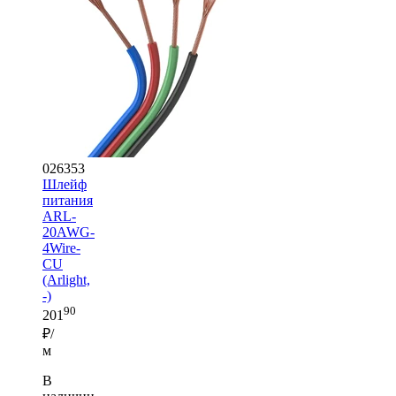
026353
Шлейф
питания
ARL-
20AWG-
4Wire-
CU
(Arlight,
-)
90
201
₽/
м
В