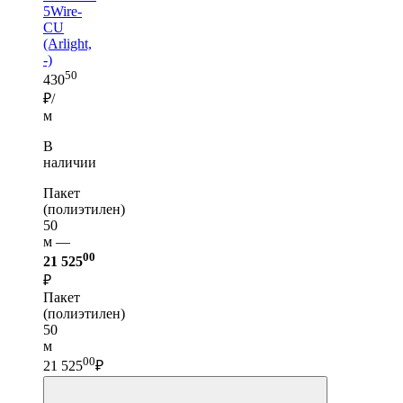
5Wire-
CU
(Arlight,
-)
50
430
₽/
м
В
наличии
Пакет
(полиэтилен)
50
м —
00
21 525
₽
Пакет
(полиэтилен)
50
м
00
21 525
₽