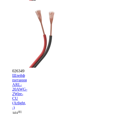
026349
Шлейф
питания
ARL-
20AWG-
2Wire-
CU
(Arlight,
-)
81
101