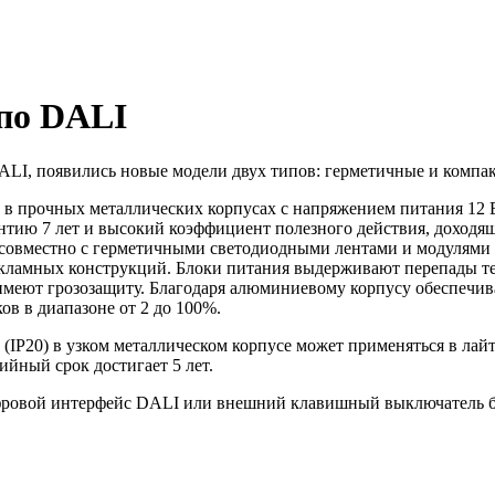
 по DALI
ALI, появились новые модели двух типов: герметичные и компа
в прочных металлических корпусах с напряжением питания 12 
нтию 7 лет и высокий коэффициент полезного действия, доходящ
 совместно с герметичными светодиодными лентами и модулями
екламных конструкций. Блоки питания выдерживают перепады тем
имеют грозозащиту. Благодаря алюминиевому корпусу обеспечив
в в диапазоне от 2 до 100%.
(IP20) в узком металлическом корпусе может применяться в лай
ийный срок достигает 5 лет.
ифровой интерфейс DALI или внешний клавишный выключатель 