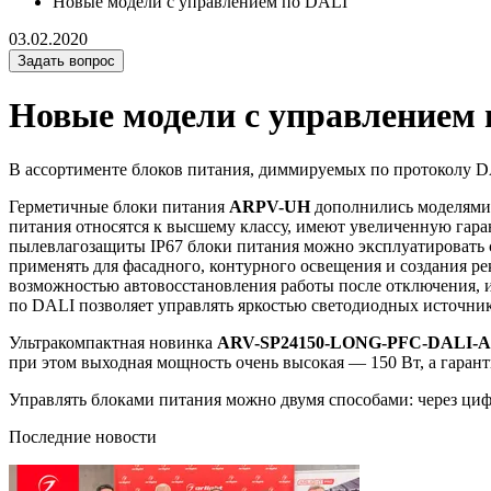
Новые модели с управлением по DALI
03.02.2020
Задать вопрос
Новые модели с управлением
В ассортименте блоков питания, диммируемых по протоколу D
Герметичные блоки питания
ARPV-UH
дополнились моделями 
питания относятся к высшему классу, имеют увеличенную гара
пылевлагозащиты IP67 блоки питания можно эксплуатировать
применять для фасадного, контурного освещения и создания р
возможностью автовосстановления работы после отключения, 
по DALI позволяет управлять яркостью светодиодных источнико
Ультракомпактная новинка
ARV-SP24150-LONG-PFC-DALI-A
при этом выходная мощность очень высокая — 150 Вт, а гарант
Управлять блоками питания можно двумя способами: через ц
Последние новости