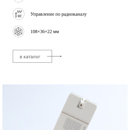
Управление по радиоканалу
108×36×22 мм