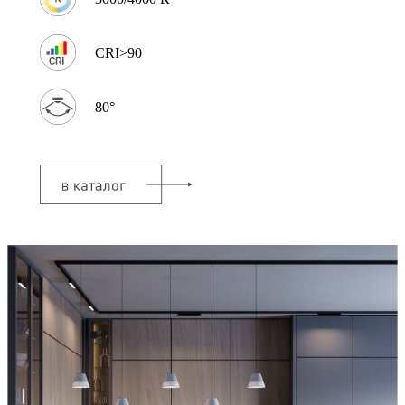
CRI>90
80°