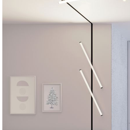
СОВ X480 FreeCut
Профиль
DECORE S6 COMFORT
источники тока
ARPJ SN
ARJ-SP
система креплений