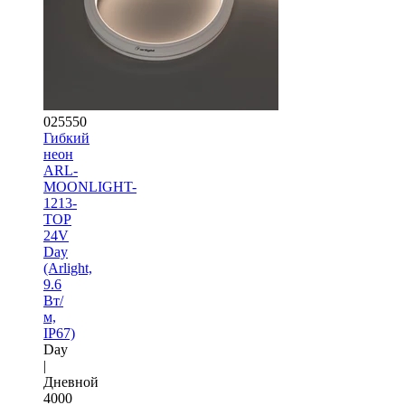
025550
Гибкий
неон
ARL-
MOONLIGHT-
1213-
TOP
24V
Day
(Arlight,
9.6
Вт/
м,
IP67)
Day
|
Дневной
4000