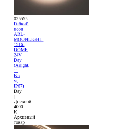
025555
Гибкий
неон
ARL-
MOONLIGHT-
1516-
DOME
24V
Day
(Arlight,
11
Вт/
м,
IP67)
Day
|
Дневной
4000
K
Архивный
товар