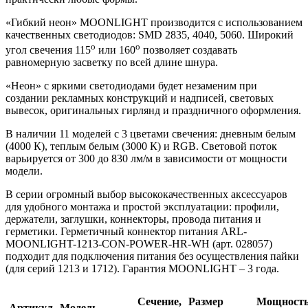
«Гибкий неон» MOONLIGHT производится с использованием
качественных светодиодов: SMD 2835, 4040, 5060. Широкий
o
o
угол свечения 115
или 160
позволяет создавать
равномерную засветку по всей длине шнура.
«Неон» с яркими светодиодами будет незаменим при
создании рекламных конструкций и надписей, световых
вывесок, оригинальных гирлянд и праздничного оформления.
В наличии 11 моделей с 3 цветами свечения: дневным белым
(4000 К), теплым белым (3000 К) и RGB. Световой поток
варьируется от 300 до 830 лм/м в зависимости от мощности
модели.
В серии огромный выбор высококачественных аксессуаров
для удобного монтажа и простой эксплуатации: профили,
держатели, заглушки, коннекторы, провода питания и
герметики. Герметичный коннектор питания ARL-
MOONLIGHT-1213-CON-POWER-HR-WH (арт. 028057)
подходит для подключения питания без осуществления пайки
(для серий 1213 и 1712). Гарантия MOONLIGHT – 3 года.
Сечение,
Размер
Мощность
Артикул
Модель