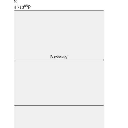
м
85
4 710
₽
В корзину