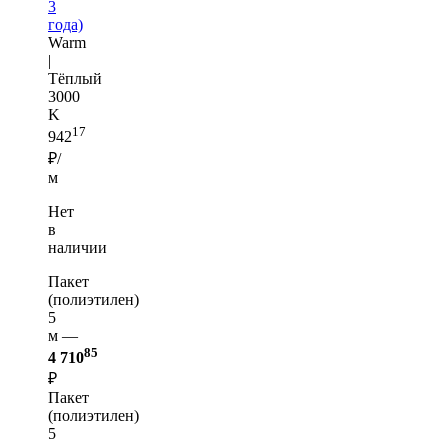
3
года)
Warm
|
Тёплый
3000
K
17
942
₽/
м
Нет
в
наличии
Пакет
(полиэтилен)
5
м —
85
4 710
₽
Пакет
(полиэтилен)
5