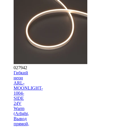
027942
Гибкий
неон
ARL-
MOONLIGHT-
1004-
SIDE
24V
Warm
(Arlight,
Вывод
прямой,