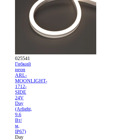
025541
Гибкий
неон
ARL-
MOONLIGHT-
1712-
SIDE
24V
Day
(Arlight,
9.6
Вт/
м,
IP67)
Day