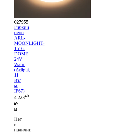
027955
Гибкий
неон
ARL-
MOONLIGHT-
1516-
DOME
24V
Warm
(Arlight,
11
Вт/
м,
IP67)
40
4 228
₽/
м
Нет
в
наличии