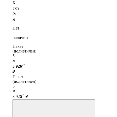
K
35
785
₽/
м
Нет
в
наличии
Пакет
(полиэтилен)
5
м —
75
3 926
₽
Пакет
(полиэтилен)
5
м
75
3 926
₽