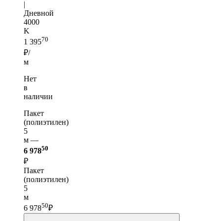
|
Дневной
4000
K
70
1 395
₽/
м
Нет
в
наличии
Пакет
(полиэтилен)
5
м —
50
6 978
₽
Пакет
(полиэтилен)
5
м
50
6 978
₽