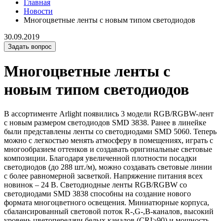
Главная
Новости
Многоцветные ленты с новым типом светодиодов
30.09.2019
Задать вопрос
Многоцветные ленты с
новым типом светодиодов
В ассортименте Arlight появились 3 модели RGB/RGBW-лент
с новым размером светодиодов SMD 3838. Ранее в линейке
были представлены ленты со светодиодами SMD 5060. Теперь
можно с легкостью менять атмосферу в помещениях, играть с
многообразием оттенков и создавать оригинальные световые
композиции. Благодаря увеличенной плотности посадки
светодиодов (до 288 шт./м), можно создавать световые линии
с более равномерной засветкой. Напряжение питания всех
новинок – 24 В. Светодиодные ленты RGB/RGBW со
светодиодами SMD 3838 способны на создание нового
формата многоцветного освещения. Миниатюрные корпуса,
сбалансированный световой поток R-,G-,B-каналов, высокий
уровень цветопередачи белых каналов (CRI>90) и мощность