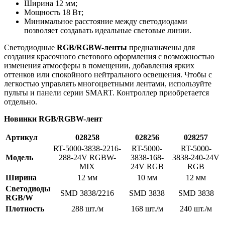
Ширина 12 мм;
Мощность 18 Вт;
Минимальное расстояние между светодиодами
позволяет создавать идеальные световые линии.
Светодиодные
RGB/RGBW-ленты
предназначены для
создания красочного светового оформления с возможностью
изменения атмосферы в помещении, добавления ярких
оттенков или спокойного нейтрального освещения. Чтобы с
легкостью управлять многоцветными лентами, используйте
пульты и панели серии SMART. Контроллер приобретается
отдельно.
Новинки RGB/RGBW-лент
Артикул
028258
028256
028257
RT-5000-3838-2216-
RT-5000-
RT-5000-
Модель
288-24V RGBW-
3838-168-
3838-240-24V
MIX
24V RGB
RGB
Ширина
12 мм
10 мм
12 мм
Светодиоды
SMD 3838/2216
SMD 3838
SMD 3838
RGB/W
Плотность
288 шт./м
168 шт./м
240 шт./м