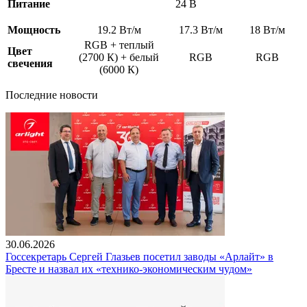
Питание
24 В
Мощность
19.2 Вт/м
17.3 Вт/м
18 Вт/м
RGB + теплый
Цвет
(2700 К) + белый
RGB
RGB
свечения
(6000 К)
Последние новости
30.06.2026
Госсекретарь Сергей Глазьев посетил заводы «Арлайт» в
Бресте и назвал их «технико-экономическим чудом»