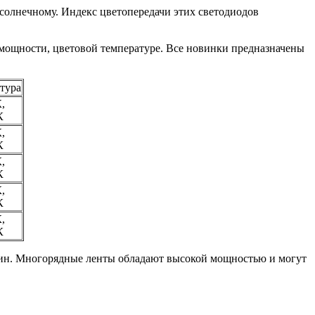
солнечному. Индекс цветопередачи этих светодиодов
 мощности, цветовой температуре. Все новинки предназначены
тура
,
К
,
К
,
К
,
К
,
К
рин. Многорядные ленты обладают высокой мощностью и могут