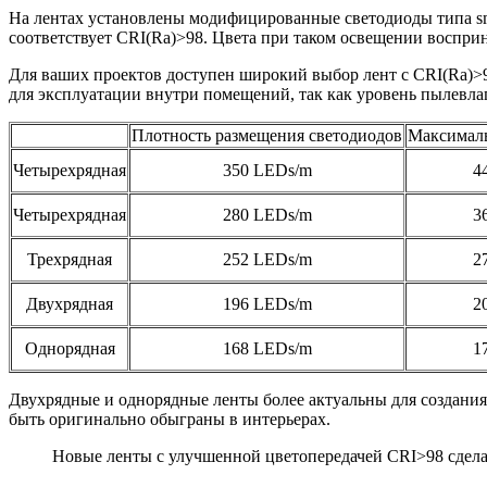
На лентах установлены модифицированные светодиоды типа sm
соответствует CRI(Ra)>98. Цвета при таком освещении восприн
Для ваших проектов доступен широкий выбор лент с CRI(Ra)>
для эксплуатации внутри помещений, так как уровень пылевлаг
Плотность размещения светодиодов
Максимал
Четырехрядная
350 LEDs/m
4
Четырехрядная
280 LEDs/m
3
Трехрядная
252 LEDs/m
2
Двухрядная
196 LEDs/m
2
Однорядная
168 LEDs/m
1
Двухрядные и однорядные ленты более актуальны для создани
быть оригинально обыграны в интерьерах.
Новые ленты с улучшенной цветопередачей CRI>98 сдела