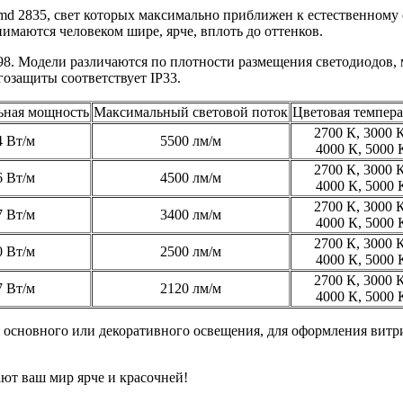
d 2835, свет которых максимально приближен к естественному 
имаются человеком шире, ярче, вплоть до оттенков.
98. Модели различаются по плотности размещения светодиодов,
озащиты соответствует IP33.
ьная мощность
Максимальный световой поток
Цветовая темпера
2700 К, 3000 К
4 Вт/м
5500 лм/м
4000 К, 5000 
2700 К, 3000 К
6 Вт/м
4500 лм/м
4000 К, 5000 
2700 К, 3000 К
7 Вт/м
3400 лм/м
4000 К, 5000 
2700 К, 3000 К
0 Вт/м
2500 лм/м
4000 К, 5000 
2700 К, 3000 К
7 Вт/м
2120 лм/м
4000 К, 5000 
я основного или декоративного освещения, для оформления вит
ют ваш мир ярче и красочней!