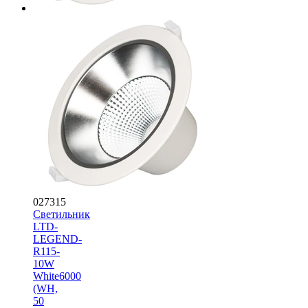
027315
Светильник
LTD-
LEGEND-
R115-
10W
White6000
(WH,
50