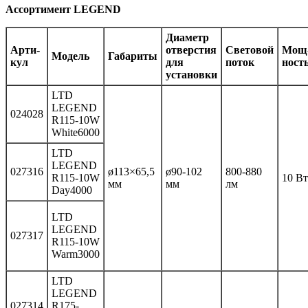
Ассортимент LEGEND
Диаметр
Ар­ти­
отверстия
Световой
Мощ
Мо­дель
Габариты
кул
для
поток
ност
установки
LTD
LEGEND
024028
R115-10W
White6000
LTD
LEGEND
027316
ø113×65,5
ø90-102
800-880
R115-10W
10 Вт
мм
мм
лм
Day4000
LTD
LEGEND
027317
R115-10W
Warm3000
LTD
LEGEND
027314
R175-