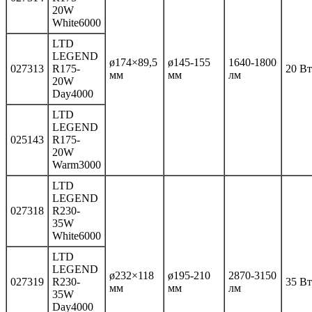
20W
White6000
LTD
LEGEND
ø174×89,5
ø145-155
1640-1800
027313
R175-
20 Вт
мм
мм
лм
20W
Day4000
LTD
LEGEND
025143
R175-
20W
Warm3000
LTD
LEGEND
027318
R230-
35W
White6000
LTD
LEGEND
ø232×118
ø195-210
2870-3150
027319
R230-
35 Вт
мм
мм
лм
35W
Day4000