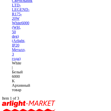
Светильник
LTD-
LEGEND-
R175-
20W
White6000
(WH,
50
deg)
(Arlight,
IP20
Металл,
3
года)
White
|
Белый
6000
K
Архивный
товар
Item 1 of 3