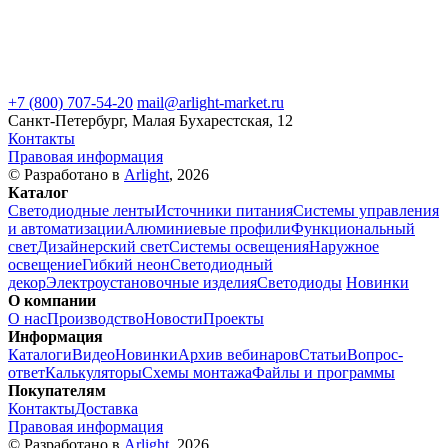
+7 (800) 707-54-20
mail@arlight-market.ru
Санкт-Петербург, Малая Бухарестская, 12
Контакты
Правовая информация
© Разработано в
Arlight
, 2026
Каталог
Светодиодные ленты
Источники питания
Системы управления
и автоматизации
Алюминиевые профили
Функциональный
свет
Дизайнерский свет
Системы освещения
Наружное
освещение
Гибкий неон
Светодиодный
декор
Электроустановочные изделия
Светодиоды
Новинки
О компании
О нас
Производство
Новости
Проекты
Информация
Каталоги
Видео
Новинки
Архив вебинаров
Статьи
Вопрос-
ответ
Калькуляторы
Схемы монтажа
Файлы и программы
Покупателям
Контакты
Доставка
Правовая информация
© Разработано в
Arlight
, 2026