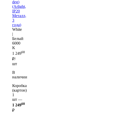
deg)
(Arlight,
IP20
Металл,
3
года)
White
|
Белый
6000
K
68
1 249
₽/
шт
В
наличии
Коробка
(картон)
1
шт —
68
1 249
₽