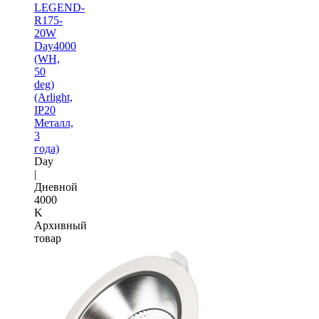
LEGEND-
R175-
20W
Day4000
(WH,
50
deg)
(Arlight,
IP20
Металл,
3
года)
Day
|
Дневной
4000
K
Архивный
товар