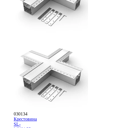
030134
Крестовина
SL-