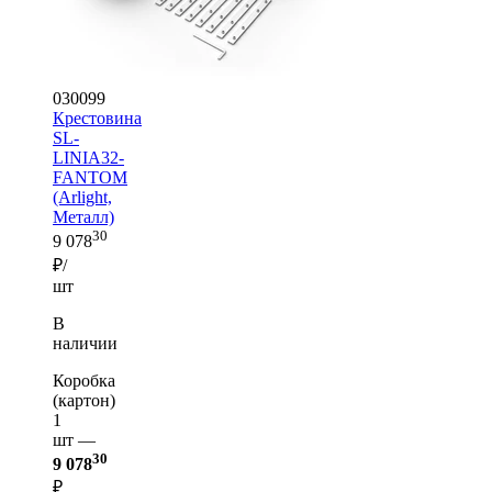
030099
Крестовина
SL-
LINIA32-
FANTOM
(Arlight,
Металл)
30
9 078
₽/
шт
В
наличии
Коробка
(картон)
1
шт —
30
9 078
₽