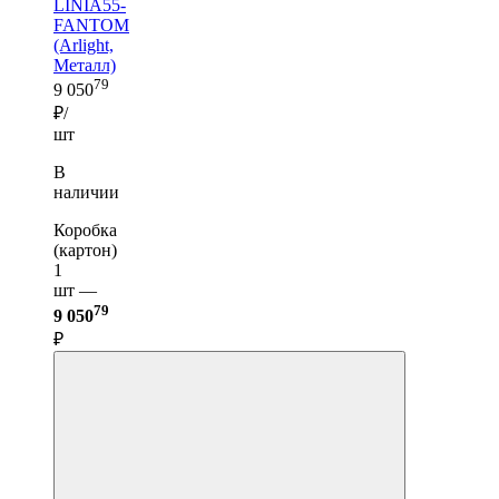
LINIA55-
FANTOM
(Arlight,
Металл)
79
9 050
₽/
шт
В
наличии
Коробка
(картон)
1
шт —
79
9 050
₽