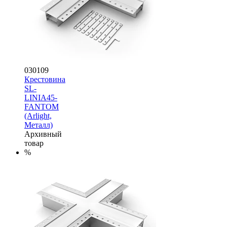
030109
Крестовина
SL-
LINIA45-
FANTOM
(Arlight,
Металл)
Архивный
товар
%