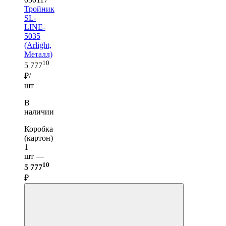
Тройник
SL-
LINE-
5035
(Arlight,
Металл)
10
5 777
₽/
шт
В
наличии
Коробка
(картон)
1
шт —
10
5 777
₽