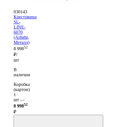
030143
Крестовина
SL-
LINE-
6070
(Arlight,
Металл)
52
8 998
₽/
шт
В
наличии
Коробка
(картон)
1
шт —
52
8 998
₽