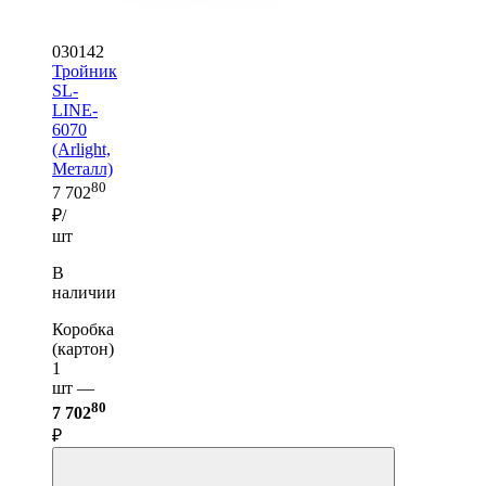
030142
Тройник
SL-
LINE-
6070
(Arlight,
Металл)
80
7 702
₽/
шт
В
наличии
Коробка
(картон)
1
шт —
80
7 702
₽