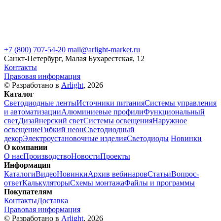
+7 (800) 707-54-20
mail@arlight-market.ru
Санкт-Петербург, Малая Бухарестская, 12
Контакты
Правовая информация
© Разработано в
Arlight
, 2026
Каталог
Светодиодные ленты
Источники питания
Системы управления
и автоматизации
Алюминиевые профили
Функциональный
свет
Дизайнерский свет
Системы освещения
Наружное
освещение
Гибкий неон
Светодиодный
декор
Электроустановочные изделия
Светодиоды
Новинки
О компании
О нас
Производство
Новости
Проекты
Информация
Каталоги
Видео
Новинки
Архив вебинаров
Статьи
Вопрос-
ответ
Калькуляторы
Схемы монтажа
Файлы и программы
Покупателям
Контакты
Доставка
Правовая информация
© Разработано в
Arlight
, 2026