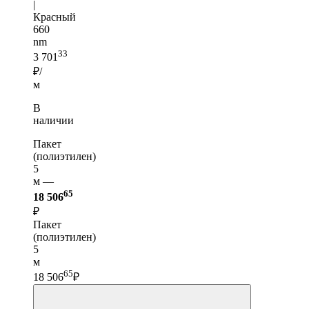
|
Красный
660
nm
33
3 701
₽/
м
В
наличии
Пакет
(полиэтилен)
5
м —
65
18 506
₽
Пакет
(полиэтилен)
5
м
65
18 506
₽