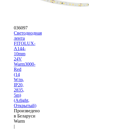
036097
Светодиодная
лента
FITOLUX-
A144-
10mm
24V
Warm3000-
Red
(14
W/m,
IP20,
2835,
5m)
(Arlight,
Открытый)
Произведено
в Беларуси
Warm
|