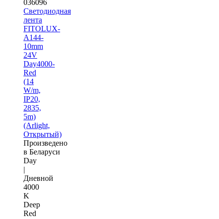
036096
Светодиодная
лента
FITOLUX-
A144-
10mm
24V
Day4000-
Red
(14
W/m,
IP20,
2835,
5m)
(Arlight,
Открытый)
Произведено
в Беларуси
Day
|
Дневной
4000
K
Deep
Red