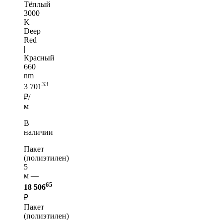
Тёплый
3000
K
Deep
Red
|
Красный
660
nm
33
3 701
₽/
м
В
наличии
Пакет
(полиэтилен)
5
м —
65
18 506
₽
Пакет
(полиэтилен)