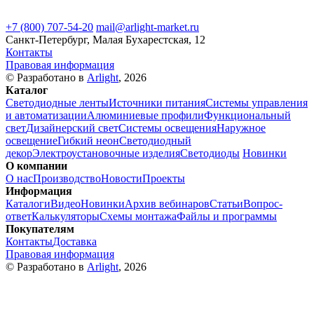
+7 (800) 707-54-20
mail@arlight-market.ru
Санкт-Петербург, Малая Бухарестская, 12
Контакты
Правовая информация
© Разработано в
Arlight
, 2026
Каталог
Светодиодные ленты
Источники питания
Системы управления
и автоматизации
Алюминиевые профили
Функциональный
свет
Дизайнерский свет
Системы освещения
Наружное
освещение
Гибкий неон
Светодиодный
декор
Электроустановочные изделия
Светодиоды
Новинки
О компании
О нас
Производство
Новости
Проекты
Информация
Каталоги
Видео
Новинки
Архив вебинаров
Статьи
Вопрос-
ответ
Калькуляторы
Схемы монтажа
Файлы и программы
Покупателям
Контакты
Доставка
Правовая информация
© Разработано в
Arlight
, 2026