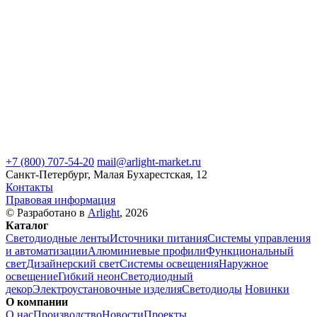
+7 (800) 707-54-20
mail@arlight-market.ru
Санкт-Петербург, Малая Бухарестская, 12
Контакты
Правовая информация
© Разработано в
Arlight
, 2026
Каталог
Светодиодные ленты
Источники питания
Системы управления
и автоматизации
Алюминиевые профили
Функциональный
свет
Дизайнерский свет
Системы освещения
Наружное
освещение
Гибкий неон
Светодиодный
декор
Электроустановочные изделия
Светодиоды
Новинки
О компании
О нас
Производство
Новости
Проекты