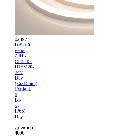
028977
Гибкий
неон
ARL-
CF2835-
U15M20-
24V
Day
(26x15mm)
(Arlight,
8
Вт/
м,
IP65)
Day
|
Дневной
4000