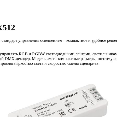
X512
тандарт управления освещением – компактное и удобное решен
правлять RGB и RGBW светодиодными лентами, светильниками
 DMX-декодер. Модель имеет компактные размеры, поэтому ее л
правлять яркостью света и скоростью смены сценариев.