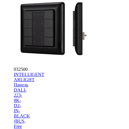
032500
INTELLIGENT
ARLIGHT
Панель
DALI-
223-
8K-
D2-
IN-
BLACK
(BUS,
Free