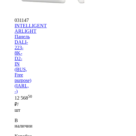
031147
INTELLIGENT
ARLIGHT
Панель
DALI-
223-
8K-
D2-
IN
(BUS,
Free
purpose)
(IARL,
-)
50
12 568
₽/
шт
В
наличии