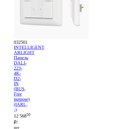
032501
INTELLIGENT
ARLIGHT
Панель
DALI-
223-
4K-
D2-
IN
(BUS,
Free
purpose)
(IARL,
-)
50
12 568
₽/
шт