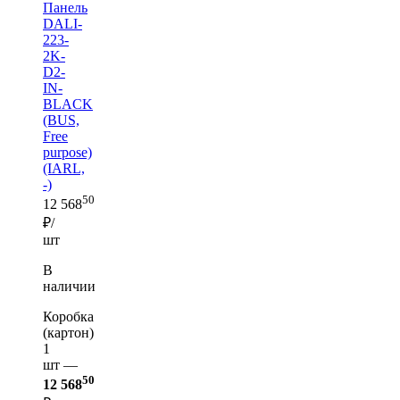
Панель
DALI-
223-
2K-
D2-
IN-
BLACK
(BUS,
Free
purpose)
(IARL,
-)
50
12 568
₽/
шт
В
наличии
Коробка
(картон)
1
шт —
50
12 568