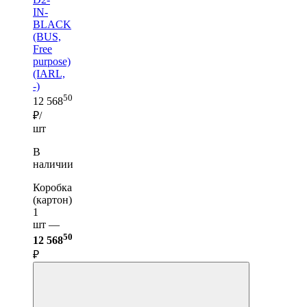
IN-
BLACK
(BUS,
Free
purpose)
(IARL,
-)
50
12 568
₽/
шт
В
наличии
Коробка
(картон)
1
шт —
50
12 568
₽