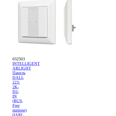
032503
INTELLIGENT
ARLIGHT
Панель
DALI-
223-
2K-
D2-
IN
(BUS,
Free
purpose)
(IARL,