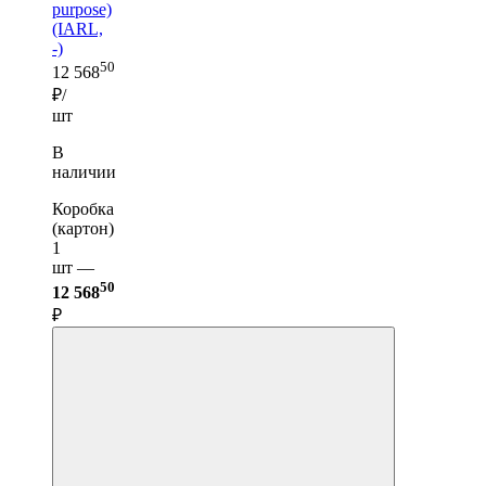
purpose)
(IARL,
-)
50
12 568
₽/
шт
В
наличии
Коробка
(картон)
1
шт —
50
12 568
₽