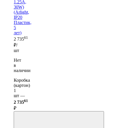
1.25A,
30W)
(Arlight,
IP20
Пластик,
5
лет)
61
2 735
₽/
шт
Нет
в
наличии
Коробка
(картон)
1
шт —
61
2 735
₽