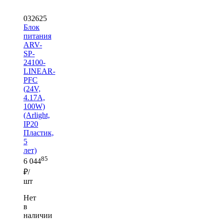
032625
Блок
питания
ARV-
SP-
24100-
LINEAR-
PFC
(24V,
4.17A,
100W)
(Arlight,
IP20
Пластик,
5
лет)
85
6 044
₽/
шт
Нет
в
наличии