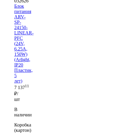
032626
Блок
питания
ARV-
SP-
24150-
LINEAR-
PFC
(24V,
6.25A,
150W)
(Arlight,
IP20
Пластик,
5
лет)
11
7 137
₽/
шт
В
наличии
Коробка
(картон)