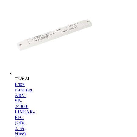
032624
Блок
питания
ARV-
SP-
24060-
LINEAR-
PFC
(24V,
2.5A,
60W)