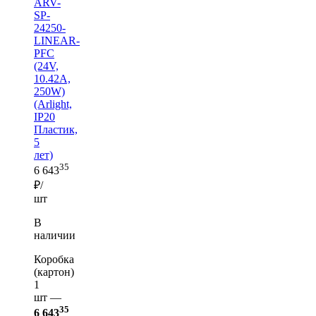
ARV-
SP-
24250-
LINEAR-
PFC
(24V,
10.42A,
250W)
(Arlight,
IP20
Пластик,
5
лет)
35
6 643
₽/
шт
В
наличии
Коробка
(картон)
1
шт —
35
6 643