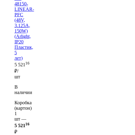
48150-
LINEAR-
PFC
(48V,
3.125A,
150W)
(Arlight,
IP20
Пластик,
5
лет)
16
5 521
₽/
шт
В
наличии
Коробка
(картон)
1
шт —
16
5 521
₽