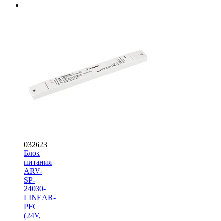
032623
Блок
питания
ARV-
SP-
24030-
LINEAR-
PFC
(24V,