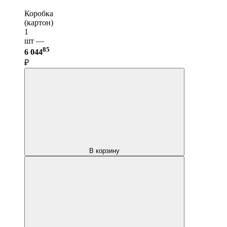
Коробка
(картон)
1
шт —
85
6 044
₽
В корзину