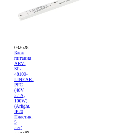
032628
Блок
питания
ARV-
SP-
48100-
LINEAR-
PFC
(48V,
2.1A,
100W)
(Arlight,
IP20
Пластик,
5
лет)
65