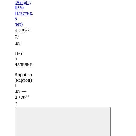
(Arlight,
IP20
Пластик,
5
лет)
30
4 229
₽/
шт
Нет
в
наличии
Коробка
(картон)
1
шт —
30
4 229
₽