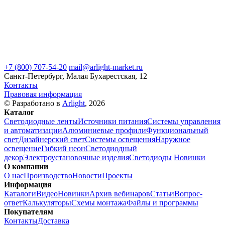
+7 (800) 707-54-20
mail@arlight-market.ru
Санкт-Петербург, Малая Бухарестская, 12
Контакты
Правовая информация
© Разработано в
Arlight
, 2026
Каталог
Светодиодные ленты
Источники питания
Системы управления
и автоматизации
Алюминиевые профили
Функциональный
свет
Дизайнерский свет
Системы освещения
Наружное
освещение
Гибкий неон
Светодиодный
декор
Электроустановочные изделия
Светодиоды
Новинки
О компании
О нас
Производство
Новости
Проекты
Информация
Каталоги
Видео
Новинки
Архив вебинаров
Статьи
Вопрос-
ответ
Калькуляторы
Схемы монтажа
Файлы и программы
Покупателям
Контакты
Доставка