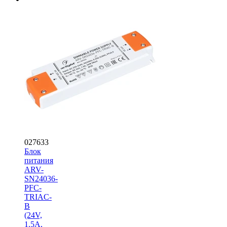
027633
Блок
питания
ARV-
SN24036-
PFC-
TRIAC-
B
(24V,
1.5A,