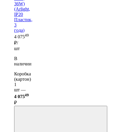
36W)
(Arlight,
IP20
Пластик,
3
года)
49
4 075
₽/
шт
В
наличии
Коробка
(картон)
1
шт —
49
4 075
₽