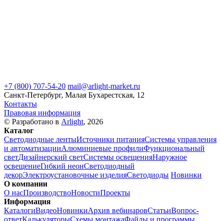
+7 (800) 707-54-20
mail@arlight-market.ru
Санкт-Петербург, Малая Бухарестская, 12
Контакты
Правовая информация
© Разработано в
Arlight
, 2026
Каталог
Светодиодные ленты
Источники питания
Системы управления
и автоматизации
Алюминиевые профили
Функциональный
свет
Дизайнерский свет
Системы освещения
Наружное
освещение
Гибкий неон
Светодиодный
декор
Электроустановочные изделия
Светодиоды
Новинки
О компании
О нас
Производство
Новости
Проекты
Информация
Каталоги
Видео
Новинки
Архив вебинаров
Статьи
Вопрос-
ответ
Калькуляторы
Схемы монтажа
Файлы и программы