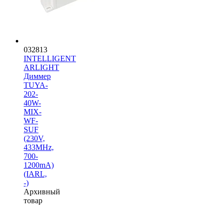
032813
INTELLIGENT
ARLIGHT
Диммер
TUYA-
202-
40W-
MIX-
WF-
SUF
(230V,
433MHz,
700-
1200mA)
(IARL,
-)
Архивный
товар