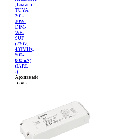
Диммер
TUYA-
201-
30W-
DIM-
WF-
SUF
(230V,
433MHz,
500-
900mA)
(IARL,
-)
Архивный
товар