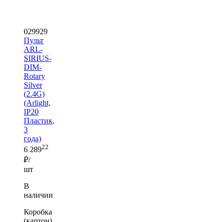
029929
Пульт
ARL-
SIRIUS-
DIM-
Rotary
Silver
(2.4G)
(Arlight,
IP20
Пластик,
3
года)
22
6 289
₽/
шт
В
наличии
Коробка
(картон)