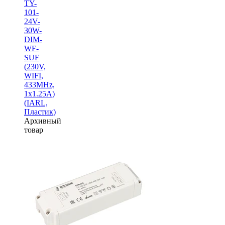
TY-
101-
24V-
30W-
DIM-
WF-
SUF
(230V,
WIFI,
433MHz,
1х1.25A)
(IARL,
Пластик)
Архивный
товар