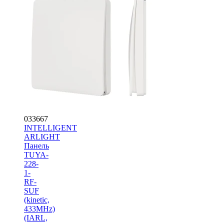
033667
INTELLIGENT
ARLIGHT
Панель
TUYA-
228-
1-
RF-
SUF
(kinetic,
433MHz)
(IARL,