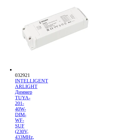
032921
INTELLIGENT
ARLIGHT
Диммер
TUYA-
201-
40W-
DIM-
WF-
SUF
(230V,
433MHz,