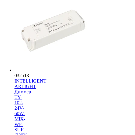
032513
INTELLIGENT
ARLIGHT
Диммер
TY-
102-
24V-
60W-
MIX-
WF-
SUF