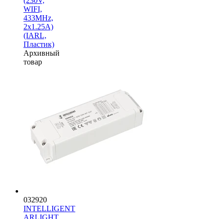
(230V,
WIFI,
433MHz,
2x1.25A)
(IARL,
Пластик)
Архивный
товар
032920
INTELLIGENT
ARLIGHT