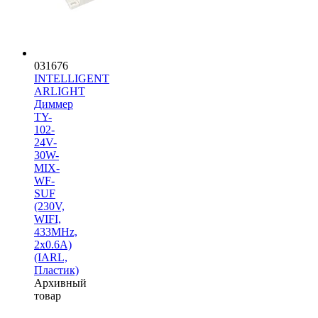
031676
INTELLIGENT
ARLIGHT
Диммер
TY-
102-
24V-
30W-
MIX-
WF-
SUF
(230V,
WIFI,
433MHz,
2x0.6A)
(IARL,
Пластик)
Архивный
товар