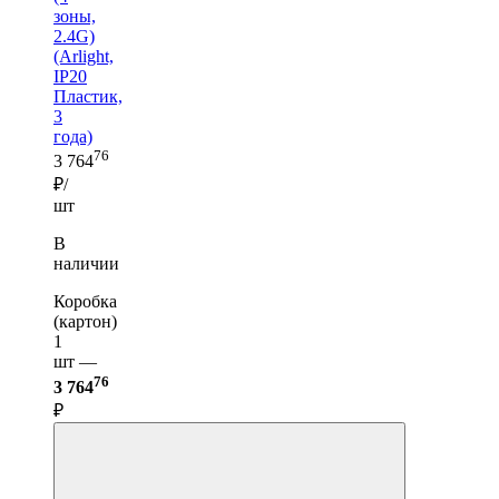
зоны,
2.4G)
(Arlight,
IP20
Пластик,
3
года)
76
3 764
₽/
шт
В
наличии
Коробка
(картон)
1
шт —
76
3 764
₽