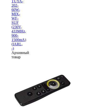
TUYA-
202-
60W-
MIX-
WF-
SUF
(230V,
433MHz,
900-
1500mA)
(IARL,
-)
Архивный
товар