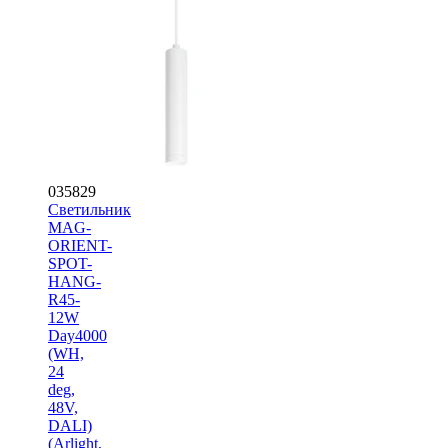
035829
Светильник
MAG-
ORIENT-
SPOT-
HANG-
R45-
12W
Day4000
(WH,
24
deg,
48V,
DALI)
(Arlight,