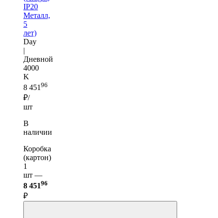
IP20
Металл,
5
лет)
Day
|
Дневной
4000
K
96
8 451
₽/
шт
В
наличии
Коробка
(картон)
1
шт —
96
8 451
₽