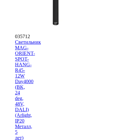
035712
Светильник
MAG-
ORIENT-
SPOT-
HANG-
R45-
12W
Day4000
(BK,
24
deg,
48V,
DALI)
(Arlight,
IP20
Металл,
5
лет)