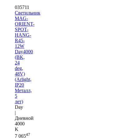
035711
Светильник
MAG-
ORIENT-
SPOT-
HANG-
R45-
12W
Day4000
(BK,
24
deg,
48V)
(Arlight,
IP20
Металл,
5
лет)
Day
|
Дневной
4000
K
47
7 065