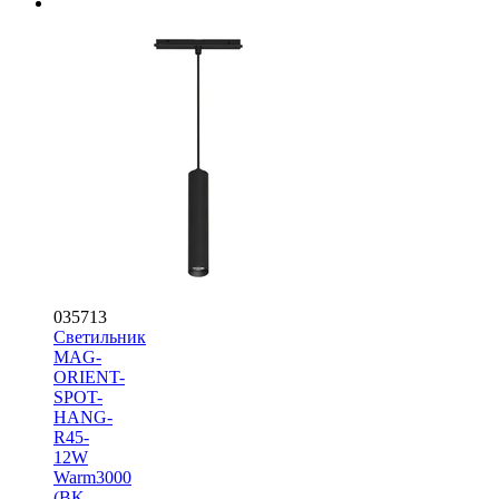
035713
Светильник
MAG-
ORIENT-
SPOT-
HANG-
R45-
12W
Warm3000
(BK,