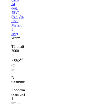
24
deg,
48V)
(Arlight,
IP20
Металл,
5
лет)
Warm
|
Тёплый
3000
K
47
7 065
₽/
шт
В
наличии
Коробка
(картон)
1
шт —