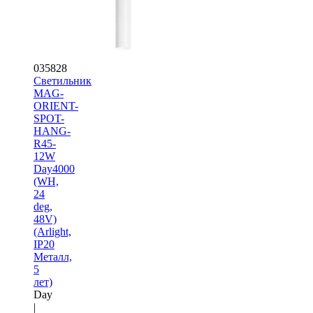
035828
Светильник
MAG-
ORIENT-
SPOT-
HANG-
R45-
12W
Day4000
(WH,
24
deg,
48V)
(Arlight,
IP20
Металл,
5
лет)
Day
|