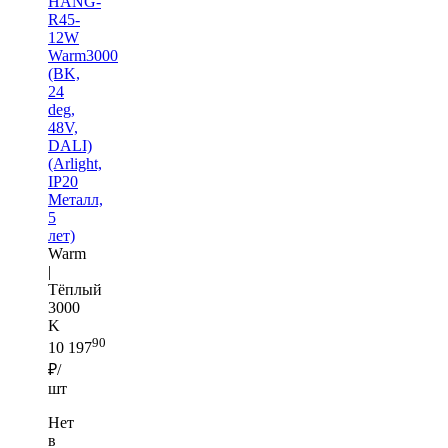
HANG-
R45-
12W
Warm3000
(BK,
24
deg,
48V,
DALI)
(Arlight,
IP20
Металл,
5
лет)
Warm
|
Тёплый
3000
K
90
10 197
₽/
шт
Нет
в