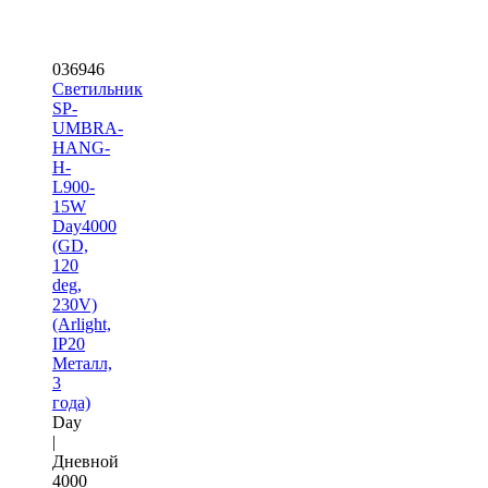
036946
Светильник
SP-
UMBRA-
HANG-
H-
L900-
15W
Day4000
(GD,
120
deg,
230V)
(Arlight,
IP20
Металл,
3
года)
Day
|
Дневной
4000