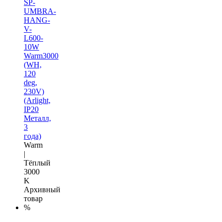
SP-
UMBRA-
HANG-
V-
L600-
10W
Warm3000
(WH,
120
deg,
230V)
(Arlight,
IP20
Металл,
3
года)
Warm
|
Тёплый
3000
K
Архивный
товар
%