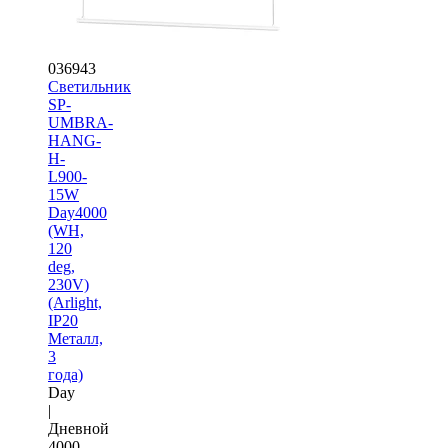
036943
Светильник
SP-
UMBRA-
HANG-
H-
L900-
15W
Day4000
(WH,
120
deg,
230V)
(Arlight,
IP20
Металл,
3
года)
Day
|
Дневной
4000