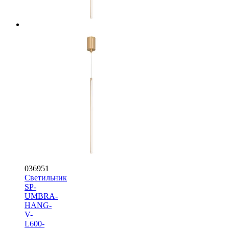
036951
Светильник
SP-
UMBRA-
HANG-
V-
L600-