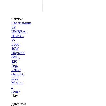
036950
Светильник
SP-
UMBRA-
HANG-
V-
L600-
10W
Day4000
(WH,
120
deg,
230V)
(Arlight,
IP20
Металл,
3
года)
Day
|
Дневной