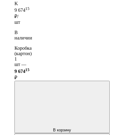
K
15
9 674
₽/
шт
В
наличии
Коробка
(картон)
1
шт —
15
9 674
₽
В корзину