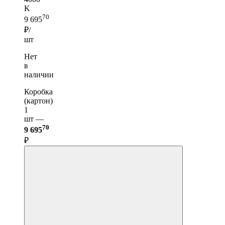
K
70
9 695
₽/
шт
Нет
в
наличии
Коробка
(картон)
1
шт —
70
9 695
₽