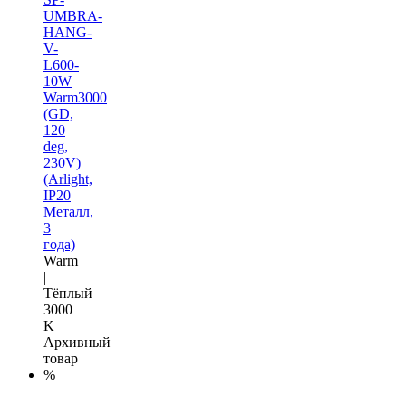
UMBRA-
HANG-
V-
L600-
10W
Warm3000
(GD,
120
deg,
230V)
(Arlight,
IP20
Металл,
3
года)
Warm
|
Тёплый
3000
K
Архивный
товар
%